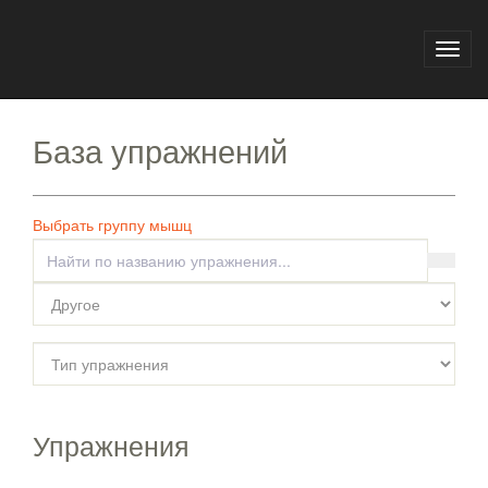
Главная
База упражнений
Toggl
navig
База упражнений
Выбрать группу мышц
Упражнения