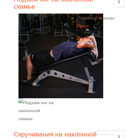
9
скамье
Основные мышцы:
Пресс
Другое
Силовая
Скручивания на наклонной
9