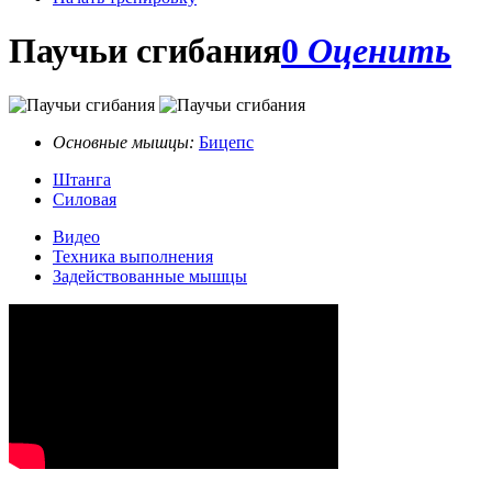
Паучьи сгибания
0
Оценить
Основные мышцы:
Бицепс
Штанга
Силовая
Видео
Техника выполнения
Задействованные мышцы