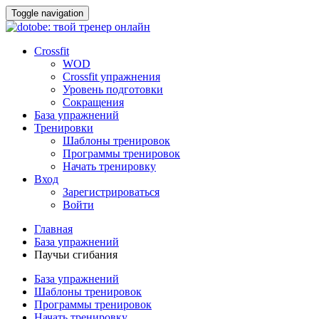
Toggle navigation
Crossfit
WOD
Crossfit упражнения
Уровень подготовки
Сокращения
База упражнений
Тренировки
Шаблоны тренировок
Программы тренировок
Начать тренировку
Вход
Зарегистрироваться
Войти
Главная
База упражнений
Паучьи сгибания
База упражнений
Шаблоны тренировок
Программы тренировок
Начать тренировку