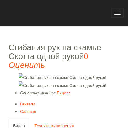
Главная
База упражнений
Toggl
Сгибания рук на скамье Скотта одной рукой
navig
Сгибания рук на скамье
Скотта одной рукой
0
Оценить
Основные мышцы:
Бицепс
Гантели
Силовая
Видео
Техника выполнения