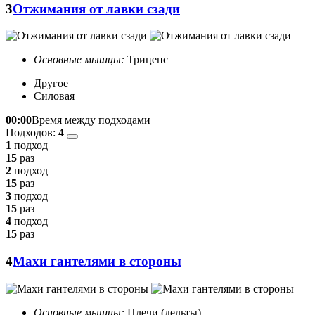
3
Отжимания от лавки сзади
Основные мышцы:
Трицепс
Другое
Силовая
00:00
Время между подходами
Подходов:
4
1
подход
15
раз
2
подход
15
раз
3
подход
15
раз
4
подход
15
раз
4
Махи гантелями в стороны
Основные мышцы:
Плечи (дельты)