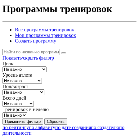
Программы тренировок
Все программы тренировок
Мои программы тренировок
Создать программу
Показать/скрыть фильтр
Цель
Уроень атлета
Пол/возраст
Всего дней
Тренировок в неделю
Применить фильтр
Сбросить
по рейтингу
по алфавиту
по дате создания
по создателю
по
длительности