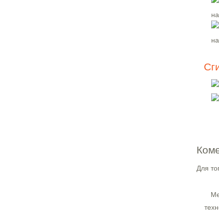
Сг
Коме
Для то
Ме
техн