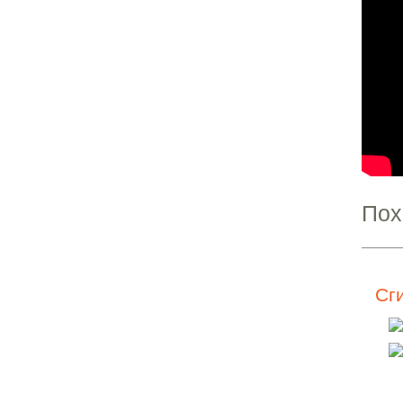
Пох
Сг