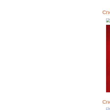
Сг
Сг