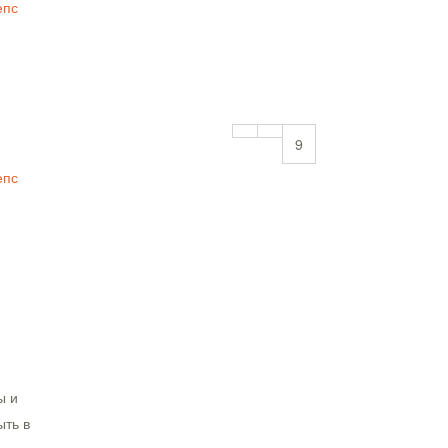
епс
9
епс
ы и
ыть в