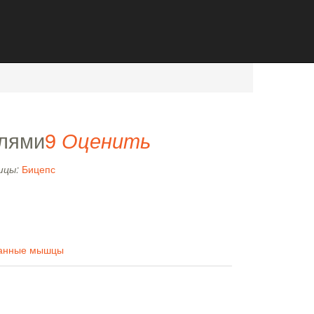
База упражнений
Тренировки
Вход
елями
9
Оценить
шцы:
Бицепс
ванные мышцы