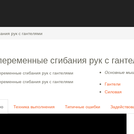
Crossfit
ания рук с гантелями
еременные сгибания рук с гант
Основные мы
Гантели
Силовая
ео
Техника выполнения
Типичные ошибки
Задейство