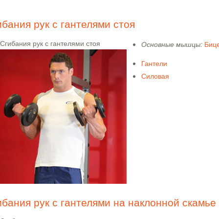
ибания рук с гантелями стоя
Основные мышцы:
Биц
Гантели
Силовая
ибания рук с гантелями на наклонной скамье