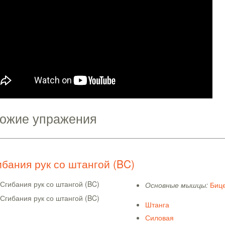
ожие упражения
ибания рук со штангой (BC)
Основные мышцы:
Биц
Штанга
Силовая