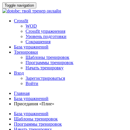
Toggle navigation
Crossfit
WOD
Crossfit упражнения
Уровень подготовки
Сокращения
База упражнений
Тренировки
Шаблоны тренировок
Программы тренировок
Начать тренировку
Вход
Зарегистрироваться
Войти
Главная
База упражнений
Приседания «Плие»
База упражнений
Шаблоны тренировок
Программы тренировок
Начать тренировку