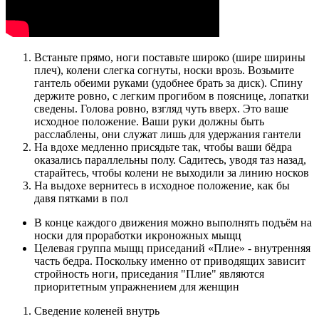
Встаньте прямо, ноги поставьте широко (шире ширины
плеч), колени слегка согнуты, носки врозь. Возьмите
гантель обеими руками (удобнее брать за диск). Спину
держите ровно, с легким прогибом в пояснице, лопатки
сведены. Голова ровно, взгляд чуть вверх. Это ваше
исходное положение. Ваши руки должны быть
расслаблены, они служат лишь для удержания гантели
На вдохе медленно присядьте так, чтобы ваши бёдра
оказались параллельны полу. Садитесь, уводя таз назад,
старайтесь, чтобы колени не выходили за линию носков
На выдохе вернитесь в исходное положение, как бы
давя пятками в пол
В конце каждого движения можно выполнять подъём на
носки для проработки икроножных мыщц
Целевая группа мыщц приседаний «Плие» - внутренняя
часть бедра. Поскольку именно от приводящих зависит
стройность ноги, приседания "Плие" являются
приоритетным упражнением для женщин
Сведение коленей внутрь