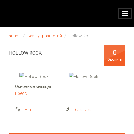
Togg
navi
Главная
База упражнений
Hollow Rock
0
HOLLOW ROCK
Оценить
Основные мышцы:
Пресс
Нет
Статика