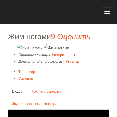
Главная
База упражнений
Жим ногами
Toggl
navig
Жим ногами
9
Оценить
Основные мышцы:
Квадрицепсы
Дополнительные мышцы:
Ягодицы
Тренажёр
Силовая
Видео
Техника выполнения
Задействованные мышцы