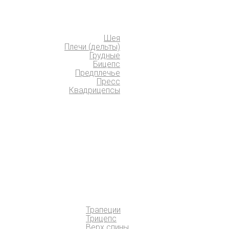
Шея
Плечи (дельты)
Грудные
Бицепс
Предплечье
Пресс
Квадрицепсы
Трапеции
Трицепс
Верх спины