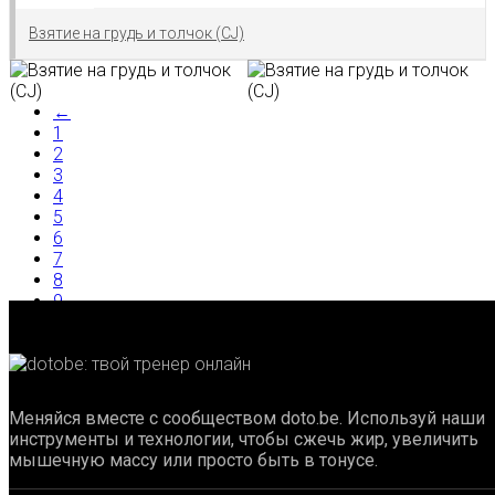
Взятие на грудь и толчок (CJ)
←
1
2
3
4
5
6
7
8
9
10
→
Меняйся вместе с сообществом doto.be. Используй наши
инструменты и технологии, чтобы сжечь жир, увеличить
мышечную массу или просто быть в тонусе.