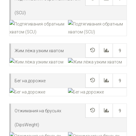
(SCU)
Жим лёжа узким хватом
9
Бег на дорожке
9
Отжимания на брусьях
9
(DipsWeight)