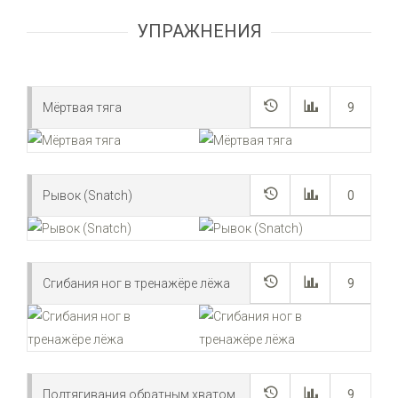
УПРАЖНЕНИЯ
Мёртвая тяга
9
Рывок (Snatch)
0
Сгибания ног в тренажёре лёжа
9
Подтягивания обратным хватом
9