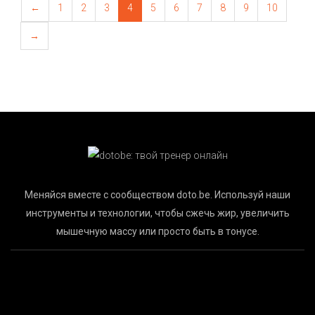
←
1
2
3
4
5
6
7
8
9
10
→
Меняйся вместе с сообществом doto.be. Используй наши
инструменты и технологии, чтобы сжечь жир, увеличить
мышечную массу или просто быть в тонусе.