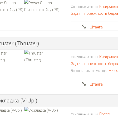
Квадрице
Основные мышцы:
Задняя поверхность бедр
Штанга
uster (Thruster)
Квадрице
Основные мышцы:
Задняя поверхность бедр
Низ 
Дополнительные мышцы:
Штанга
складка (V-Up )
Пресс
Основные мышцы: