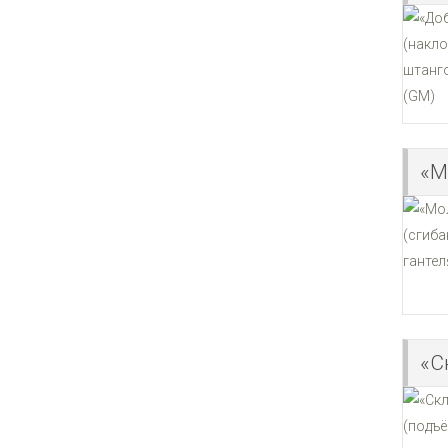
«М
«С