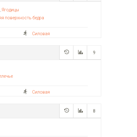
,
Ягодицы
яя поверхность бедра
Силовая
9
плечье
Силовая
8