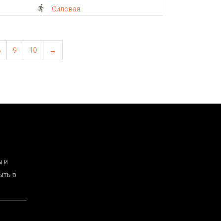
Силовая
8
9
10
→
ы и
ыть в