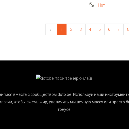
Нет
←
1
2
3
4
5
6
7
няйся вместе с сообществом doto.be. Используй наши инструмент
ологии, чтобы сжечь жир, увеличить мышечную массу или просто б
тонусе.