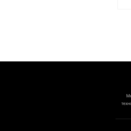
Ме
техн