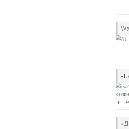
Wal
«Б
«Д