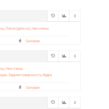
0
псы
,
Плечи (дельты)
,
Низ спины
Силовая
0
псы
,
Низ спины
еции
,
Задняя поверхность бедра
Силовая
0