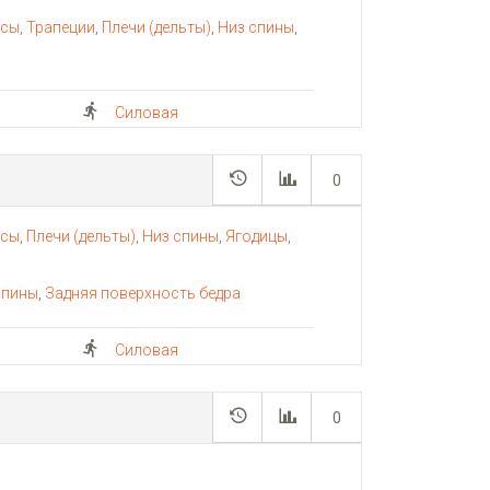
псы
,
Трапеции
,
Плечи (дельты)
,
Низ спины
,
а
Силовая
0
псы
,
Плечи (дельты)
,
Низ спины
,
Ягодицы
,
а
спины
,
Задняя поверхность бедра
Силовая
0