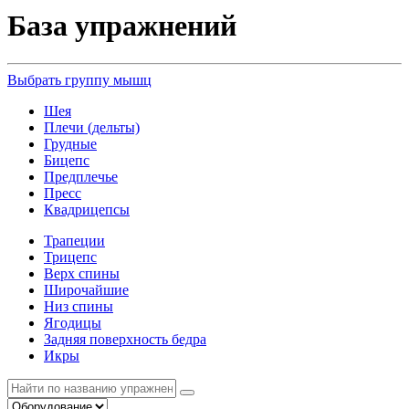
База упражнений
Выбрать группу мышц
Шея
Плечи (дельты)
Грудные
Бицепс
Предплечье
Пресс
Квадрицепсы
Трапеции
Трицепс
Верх спины
Широчайшие
Низ спины
Ягодицы
Задняя поверхность бедра
Икры