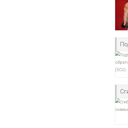
По
Сг