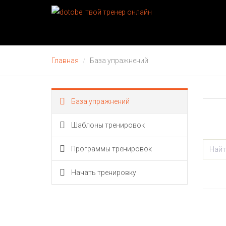
Главная
База упражнений
База упражнений
Шаблоны тренировок
Программы тренировок
Начать тренировку