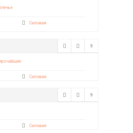
плечье
Силовая
9
ирочайшие
Силовая
9
Силовая