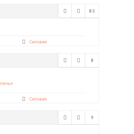
8.5
Силовая
8
плечье
Силовая
9