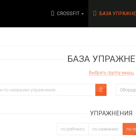
CROSSFIT
БАЗА УПРАЖН
БАЗА УПРАЖН
Выбрать группу мышц
УПРАЖНЕНИЯ
по рейтингу
по названию
по п