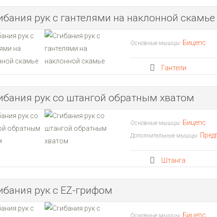
ибания рук с гантелями на наклонной скамье
Бицепс
Основные мышцы:
Гантели
ибания рук со штангой обратным хватом
Бицепс
Основные мышцы:
Пред
Дополнительные мышцы:
Штанга
ибания рук с EZ-грифом
Бицепс
Основные мышцы: