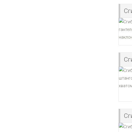
Сг
Сг
Сг