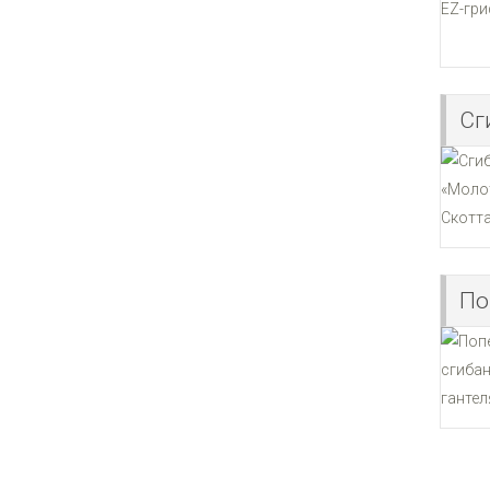
Сг
По