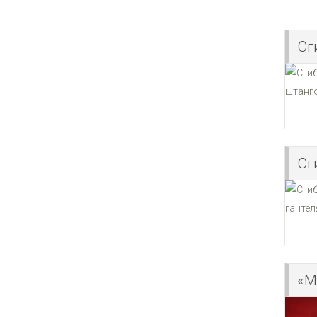
Сг
Сг
«М