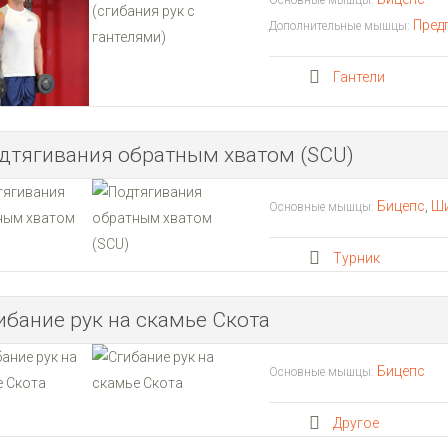
Основные мышцы:
Пред
Дополнительные мышцы:
Гантели
дтягивания обратным хватом (SCU)
Бицепс
,
Ш
Основные мышцы:
Турник
ибание рук на скамье Скота
Бицепс
Основные мышцы:
Другое