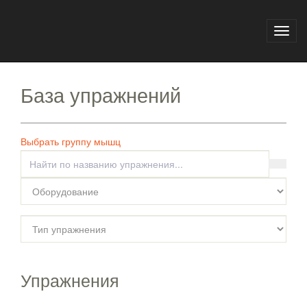
Главная
База упражнений
Toggl
navig
База упражнений
Выбрать группу мышц
Упражнения