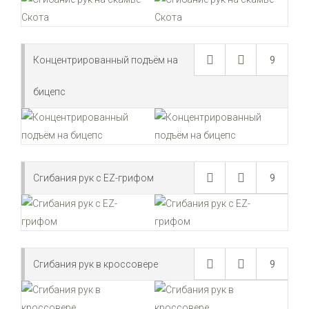
Концентрированный подъём на
9
бицепс
Сгибания рук с EZ-грифом
9
Сгибания рук в кроссовере
9