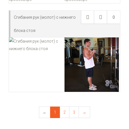
Сгибания рук (молот) с нижнего
0
блока стоя
←
1
2
3
→