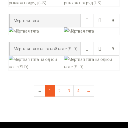
Мёртвая тяга
9
Мёртвая тяга на одной ноге (SLD)
9
←
1
2
3
4
→