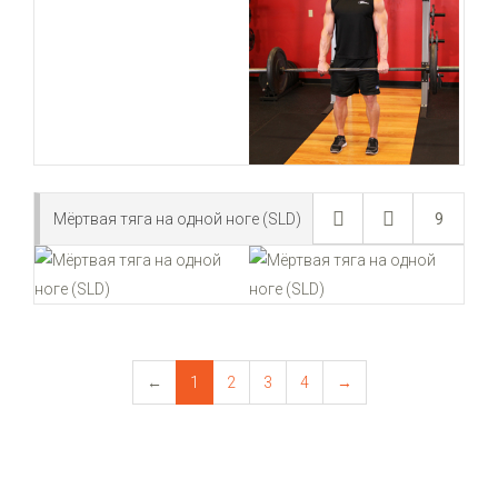
Мёртвая тяга на одной ноге (SLD)
9
←
1
2
3
4
→