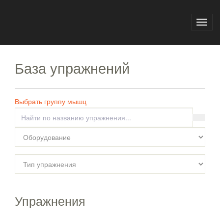
Главная
База упражнений
Toggl
navig
База упражнений
Выбрать группу мышц
Упражнения