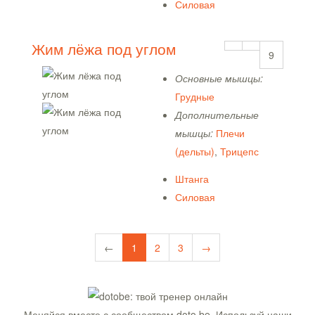
Силовая
Жим лёжа под углом
9
Основные мышцы:
Грудные
Дополнительные
мышцы:
Плечи
(дельты)
,
Трицепс
Штанга
Силовая
←
1
2
3
→
Меняйся вместе с сообществом doto.be. Используй наши