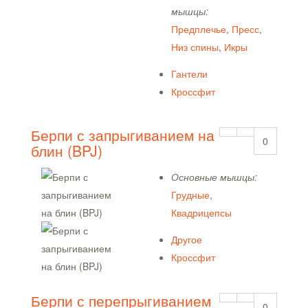
мышцы:
Предплечье
,
Пресс
,
Низ спины
,
Икры
Гантели
Кроссфит
Берпи с запрыгиванием на
0
блин (BPJ)
Основные мышцы:
Грудные
,
Квадрицепсы
Другое
Кроссфит
Берпи с перепрыгиванием
0