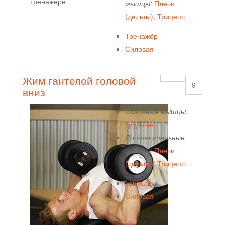
мышцы:
Плечи
(дельты)
,
Трицепс
Тренажёр
Силовая
Жим гантелей головой
9
вниз
Основные мышцы:
Грудные
Дополнительные
мышцы:
Плечи
(дельты)
,
Трицепс
Гантели
Силовая