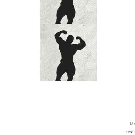
Ме
техн