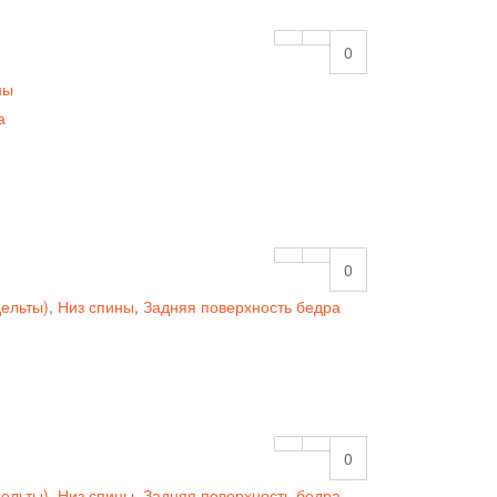
0
ны
а
0
дельты)
,
Низ спины
,
Задняя поверхность бедра
0
дельты)
,
Низ спины
,
Задняя поверхность бедра