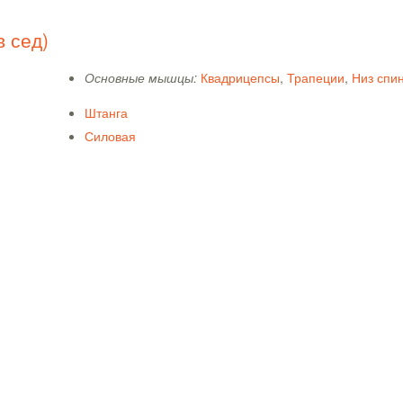
в сед)
Основные мышцы:
Квадрицепсы
,
Трапеции
,
Низ спи
Штанга
Силовая