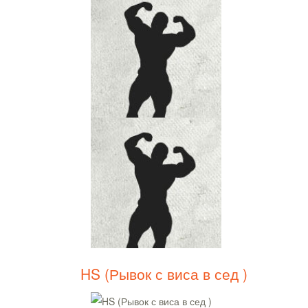
HS (Рывок с виса в сед )