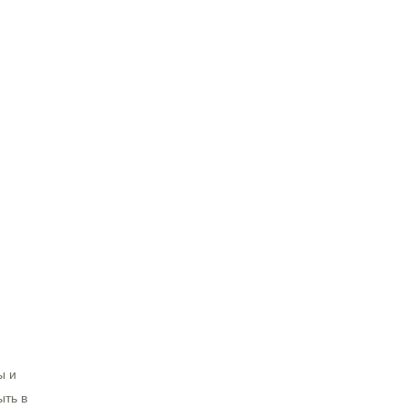
ы и
ыть в