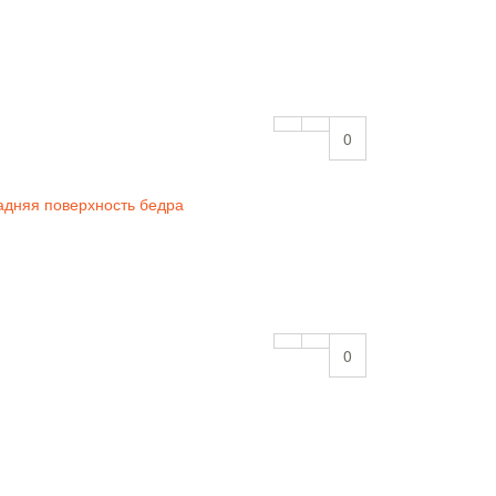
0
адняя поверхность бедра
0