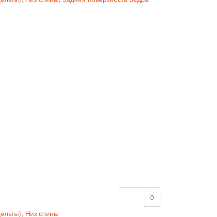
0
дельты)
,
Низ спины