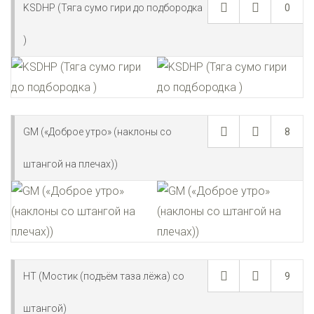
KSDHP (Тяга сумо гири до подбородка
0
)
GM («Доброе утро» (наклоны со
8
штангой на плечах))
HT (Мостик (подъём таза лёжа) со
9
штангой)